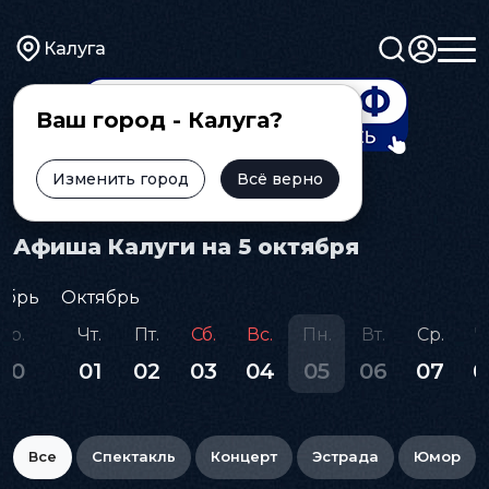
Калуга
Ваш город - Калуга?
Изменить город
Всё верно
Главная
Афиша
Афиша Калуги на 5 октября
ябрь
Октябрь
Ср.
Чт.
Пт.
Сб.
Вс.
Пн.
Вт.
Ср.
Ч
30
01
02
03
04
05
06
07
0
Все
Спектакль
Концерт
Эстрада
Юмор