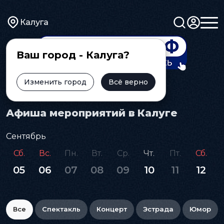
Калуга
Ваш город - Калуга?
Изменить город
Всё верно
Главная
Афиша
Афиша мероприятий в Калуге
Сентябрь
Сб.
Вс.
Пн.
Вт.
Ср.
Чт.
Пт.
Сб.
05
06
07
08
09
10
11
12
Все
Спектакль
Концерт
Эстрада
Юмор