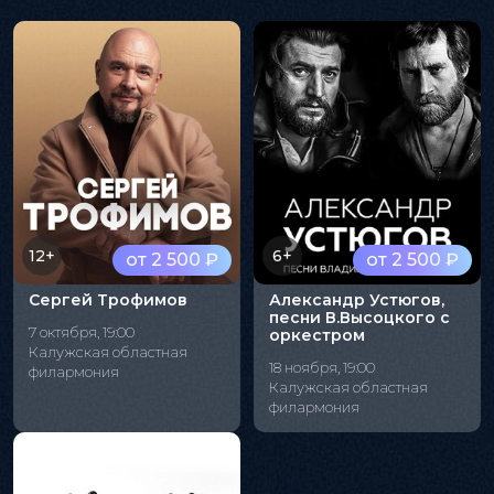
12+
6+
от 2 500 ₽
от 2 500 ₽
Сергей Трофимов
Александр Устюгов,
песни В.Высоцкого с
7 октября, 19:00
оркестром
Калужская областная
18 ноября, 19:00
филармония
Калужская областная
филармония