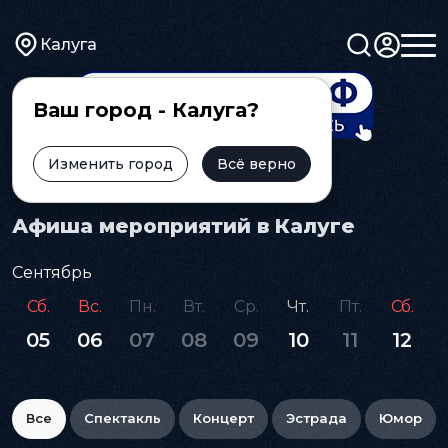
Калуга
Ваш город - Калуга?
Изменить город
Всё верно
Главная
Афиша
Афиша мероприятий в Калуге
Сентябрь
Сб.
Вс.
Пн.
Вт.
Ср.
Чт.
Пт.
Сб.
05
06
07
08
09
10
11
12
Все
Спектакль
Концерт
Эстрада
Юмор