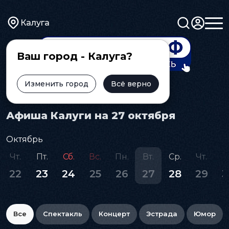
Калуга
Ваш город - Калуга?
Изменить город
Всё верно
Главная
Афиша
Афиша Калуги на 27 октября
Октябрь
Чт.
Пт.
Сб.
Вс.
Пн.
Вт.
Ср.
Чт.
П
22
23
24
25
26
27
28
29
3
Все
Спектакль
Концерт
Эстрада
Юмор