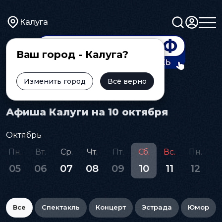
Калуга
Ваш город - Калуга?
Изменить город
Всё верно
Главная
Афиша
Афиша Калуги на 10 октября
Октябрь
Пн.
Вт.
Ср.
Чт.
Пт.
Сб.
Вс.
Пн.
В
05
06
07
08
09
10
11
12
1
Все
Спектакль
Концерт
Эстрада
Юмор