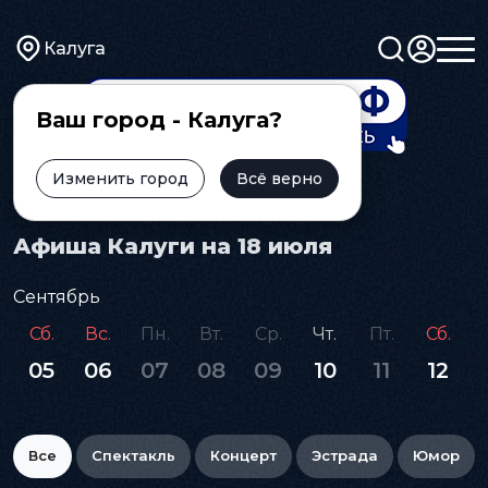
Калуга
Ваш город - Калуга?
Изменить город
Всё верно
Главная
Афиша
Афиша Калуги на 18 июля
Сентябрь
Сб.
Вс.
Пн.
Вт.
Ср.
Чт.
Пт.
Сб.
05
06
07
08
09
10
11
12
Все
Спектакль
Концерт
Эстрада
Юмор