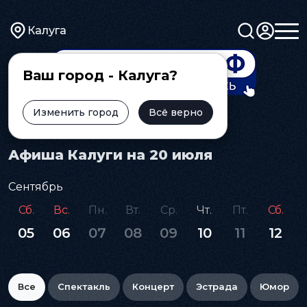
Калуга
Ваш город - Калуга?
Изменить город
Всё верно
Главная
Афиша
Афиша Калуги на 20 июля
Сентябрь
Сб.
Вс.
Пн.
Вт.
Ср.
Чт.
Пт.
Сб.
05
06
07
08
09
10
11
12
Все
Спектакль
Концерт
Эстрада
Юмор