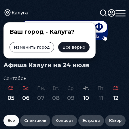
Калуга
Ваш город - Калуга?
Изменить город
Всё верно
Главная
Афиша
Афиша Калуги на 24 июля
Сентябрь
Сб.
Вс.
Пн.
Вт.
Ср.
Чт.
Пт.
Сб.
05
06
07
08
09
10
11
12
Все
Спектакль
Концерт
Эстрада
Юмор