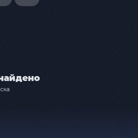
найдено
ска