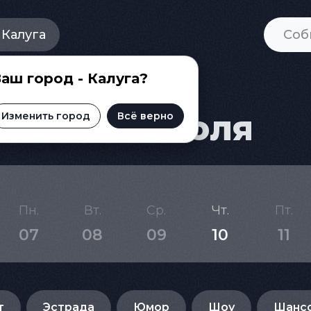
Калуга
аш город - Калуга?
ги на 26 июля
Изменить город
Всё верно
Пн.
Вт.
Ср.
Чт.
Пт.
07
08
09
10
11
т
Эстрада
Юмор
Шоу
Шанс