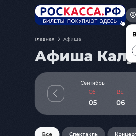
В
Главная
Афиша
Афиша Калу
Сентябрь
Сб.
Вс.
05
06
Все
Спектакль
Концер