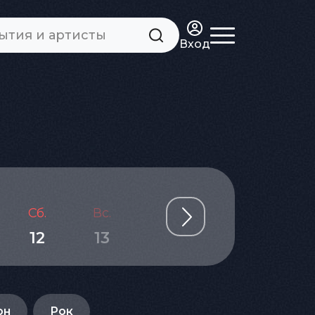
Вход
Сб.
Вс.
Пн.
Вт.
Ср.
12
13
14
15
16
он
Рок