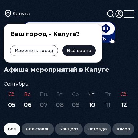
Калуга
Ваш город - Калуга?
Изменить город
Всё верно
Главная
Афиша
Афиша мероприятий в Калуге
Сентябрь
Сб.
Вс.
Пн.
Вт.
Ср.
Чт.
Пт.
Сб.
05
06
07
08
09
10
11
12
Все
Спектакль
Концерт
Эстрада
Юмор