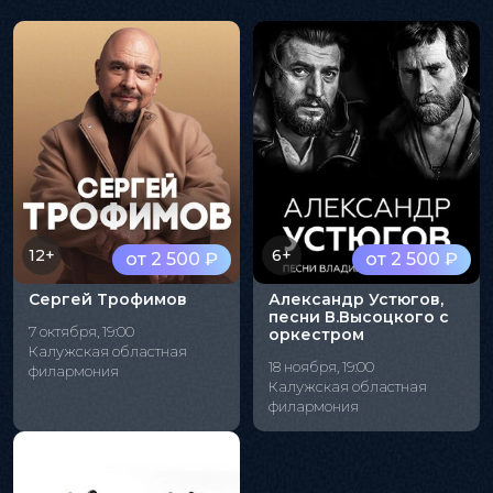
12+
6+
от 2 500 ₽
от 2 500 ₽
Сергей Трофимов
Александр Устюгов,
песни В.Высоцкого с
7 октября, 19:00
оркестром
Калужская областная
18 ноября, 19:00
филармония
Калужская областная
филармония