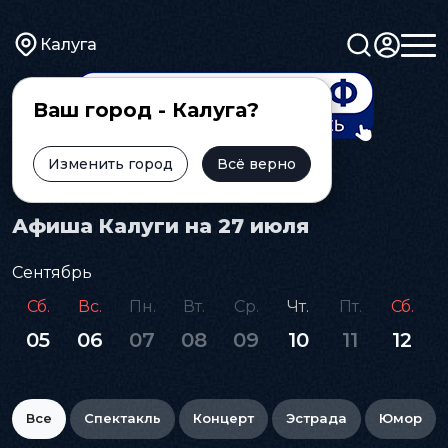
Калуга
Ваш город - Калуга?
Изменить город
Всё верно
Главная
Афиша
Афиша Калуги на 27 июля
Сентябрь
Сб.
Вс.
Пн.
Вт.
Ср.
Чт.
Пт.
Сб.
05
06
07
08
09
10
11
12
Все
Спектакль
Концерт
Эстрада
Юмор