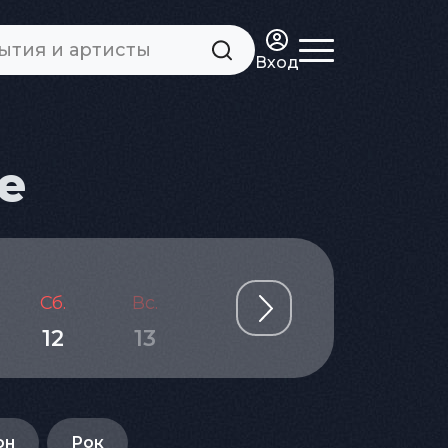
Вход
е
Сб.
Вс.
Пн.
Вт.
Ср.
12
13
14
15
16
он
Рок