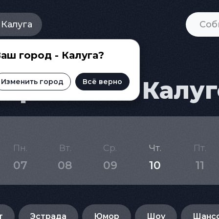
Калуга
аш город - Калуга?
приятий в Калуг
Изменить город
Всё верно
Пн.
Вт.
Ср.
Чт.
Пт.
07
08
09
10
11
т
Эстрада
Юмор
Шоу
Шанс