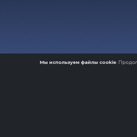
Мы используем файлы cookie
. Продо
О нас
Организато
Copyright © 2026.
Театрально-концертное аге
Разработка и продвижение -