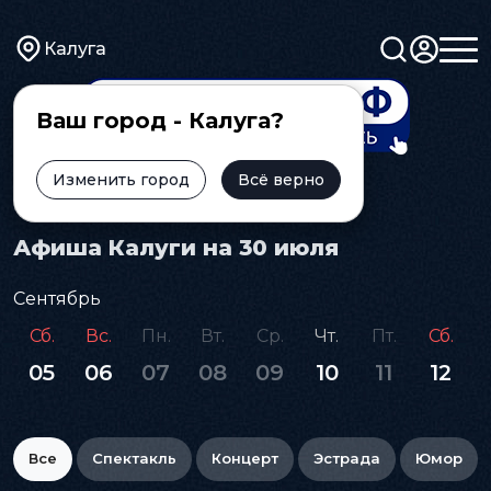
Калуга
Ваш город - Калуга?
Изменить город
Всё верно
Главная
Афиша
Афиша Калуги на 30 июля
Сентябрь
Сб.
Вс.
Пн.
Вт.
Ср.
Чт.
Пт.
Сб.
05
06
07
08
09
10
11
12
Все
Спектакль
Концерт
Эстрада
Юмор