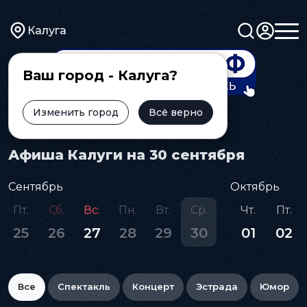
Калуга
Ваш город - Калуга?
Изменить город
Всё верно
Главная
Афиша
Афиша Калуги на 30 сентября
Сентябрь
Октябрь
Пт.
Сб.
Вс.
Пн.
Вт.
Ср.
Чт.
Пт.
25
26
27
28
29
30
01
02
Все
Спектакль
Концерт
Эстрада
Юмор