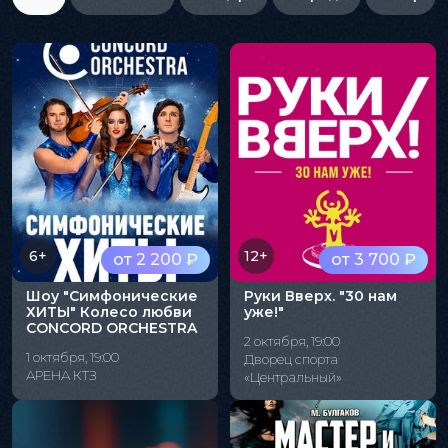
6+
12+
от 2 200 ₽
от 3 700 ₽
Шоу "Симфонические
Руки Вверх. "30 нам
ХИТЫ" Колесо любви
уже!"
CONCORD ORCHESTRA
2 октября, 19:00
1 октября, 19:00
Дворец спорта
АРЕНА КТЗ
«Центральный»