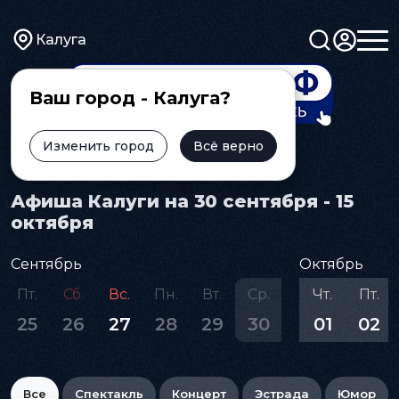
Калуга
Ваш город - Калуга?
Изменить город
Всё верно
Главная
Афиша
Афиша Калуги на 30 сентября - 15
октября
Сентябрь
Октябрь
Пт.
Сб.
Вс.
Пн.
Вт.
Ср.
Чт.
Пт.
25
26
27
28
29
30
01
02
Все
Спектакль
Концерт
Эстрада
Юмор