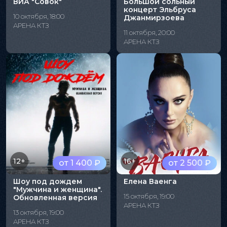
ВИА "Совок"
Большой сольный
концерт Эльбруса
10 октября, 18:00
Джанмирзоева
АРЕНА КТЗ
11 октября, 20:00
АРЕНА КТЗ
12+
16+
от 1 400 ₽
от 2 500 ₽
Шоу под дождем
Елена Ваенга
"Мужчина и женщина".
15 октября, 19:00
Обновленная версия
АРЕНА КТЗ
13 октября, 19:00
АРЕНА КТЗ