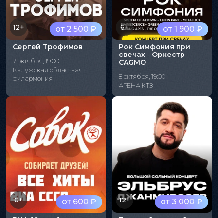
12+
6+
от 2 500 ₽
от 1 900 ₽
Сергей Трофимов
Рок Симфония при
свечах - Оркестр
7 октября, 19:00
CAGMO
Калужская областная
8 октября, 19:00
филармония
АРЕНА КТЗ
6+
12+
от 600 ₽
от 3 000 ₽