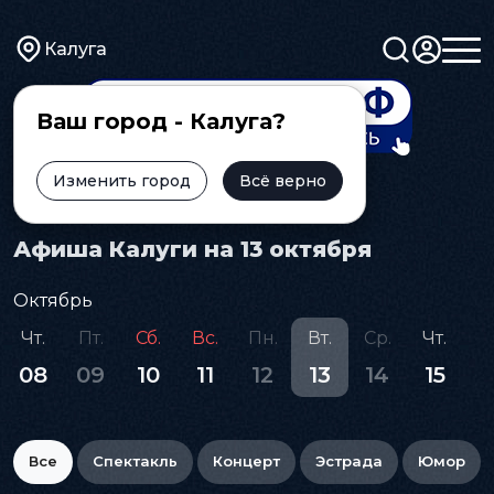
Калуга
Ваш город - Калуга?
Изменить город
Всё верно
Главная
Афиша
Афиша Калуги на 13 октября
Октябрь
Чт.
Пт.
Сб.
Вс.
Пн.
Вт.
Ср.
Чт.
П
08
09
10
11
12
13
14
15
1
Все
Спектакль
Концерт
Эстрада
Юмор