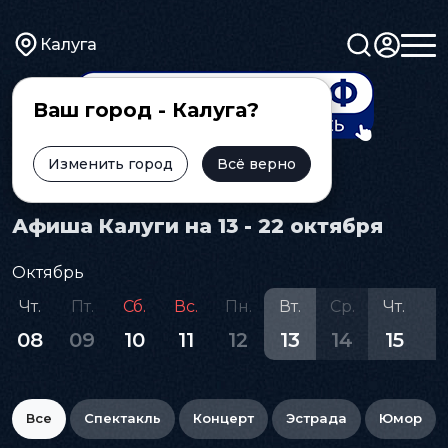
Калуга
Ваш город - Калуга?
Изменить город
Всё верно
Главная
Афиша
Афиша Калуги на 13 - 22 октября
Октябрь
Чт.
Пт.
Сб.
Вс.
Пн.
Вт.
Ср.
Чт.
П
08
09
10
11
12
13
14
15
1
Все
Спектакль
Концерт
Эстрада
Юмор