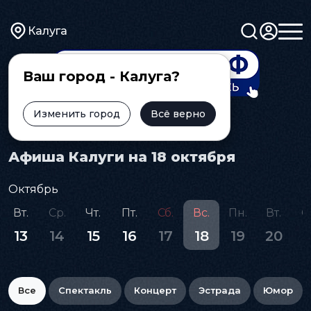
Калуга
Ваш город - Калуга?
Изменить город
Всё верно
Главная
Афиша
Афиша Калуги на 18 октября
Октябрь
Вт.
Ср.
Чт.
Пт.
Сб.
Вс.
Пн.
Вт.
С
13
14
15
16
17
18
19
20
2
Все
Спектакль
Концерт
Эстрада
Юмор