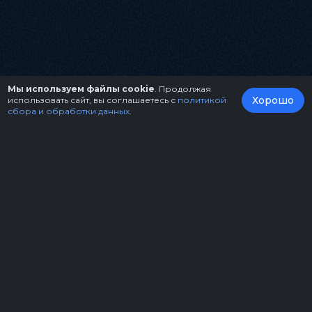
Мы используем файлы cookie
. Продолжая
Хорошо
использовать сайт, вы соглашаетесь с
политикой
сбора и обработки данных
.
О нас
Организаторам
Контакты
Правила возврата билетов
Оферта
Copyright © 2026.
Театрально-концертное агентство "Звёздный дождь"
Политика конфиденциальности