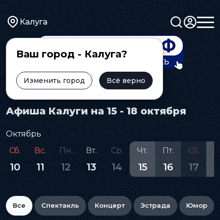
Калуга
Ваш город - Калуга?
Изменить город
Всё верно
Главная
Афиша
Афиша Калуги на 15 - 18 октября
Октябрь
Сб.
Вс.
Пн.
Вт.
Ср.
Чт.
Пт.
Сб.
В
10
11
12
13
14
15
16
17
1
Все
Спектакль
Концерт
Эстрада
Юмор