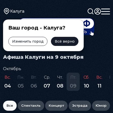
Калуга
Ваш город - Калуга?
Изменить город
Всё верно
Главная
Афиша
Афиша Калуги на 9 октября
Октябрь
Вс.
Пн.
Вт.
Ср.
Чт.
Пт.
Сб.
Вс.
П
04
05
06
07
08
09
10
11
1
Все
Спектакль
Концерт
Эстрада
Юмор