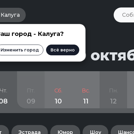
Калуга
аш город - Калуга?
и на 9 - 30 октя
Изменить город
Всё верно
Чт.
Пт.
Сб.
Вс.
Пн.
08
09
10
11
12
т
Эстрада
Юмор
Шоу
Шанс