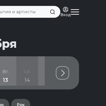
Вход
бря
Вт.
Ср.
Чт.
Пт.
Сб.
13
14
15
16
17
он
Рок