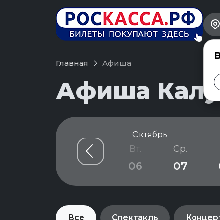
В
Главная
Афиша
Афиша Калуг
Октябрь
б.
Вс.
Пн.
Вт.
Ср.
3
04
05
06
07
Все
Спектакль
Концер