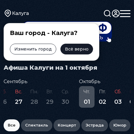
Калуга
Ваш город - Калуга?
Изменить город
Всё верно
Главная
Афиша
Афиша Калуги на 1 октября
Сентябрь
Октябрь
Сб.
Вс.
Пн.
Вт.
Ср.
Чт.
Пт.
Сб.
В
26
27
28
29
30
01
02
03
0
Все
Спектакль
Концерт
Эстрада
Юмор