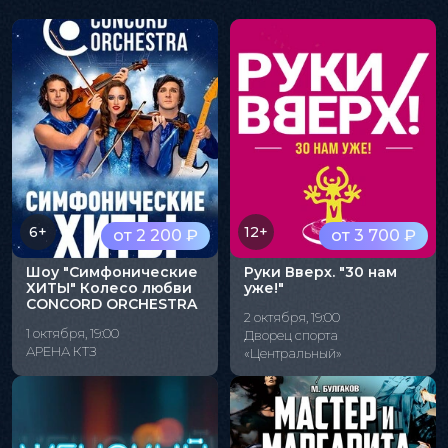
6+
12+
от 2 200 ₽
от 3 700 ₽
Шоу "Симфонические
Руки Вверх. "30 нам
ХИТЫ" Колесо любви
уже!"
CONCORD ORCHESTRA
2 октября, 19:00
1 октября, 19:00
Дворец спорта
АРЕНА КТЗ
«Центральный»