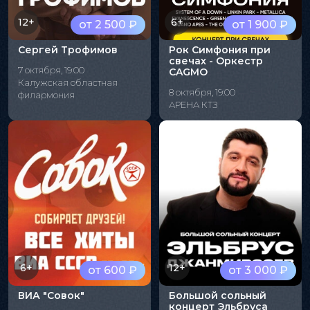
12+
6+
от 2 500 ₽
от 1 900 ₽
Сергей Трофимов
Рок Симфония при
свечах - Оркестр
7 октября, 19:00
CAGMO
Калужская областная
8 октября, 19:00
филармония
АРЕНА КТЗ
6+
12+
от 600 ₽
от 3 000 ₽
ВИА "Совок"
Большой сольный
концерт Эльбруса