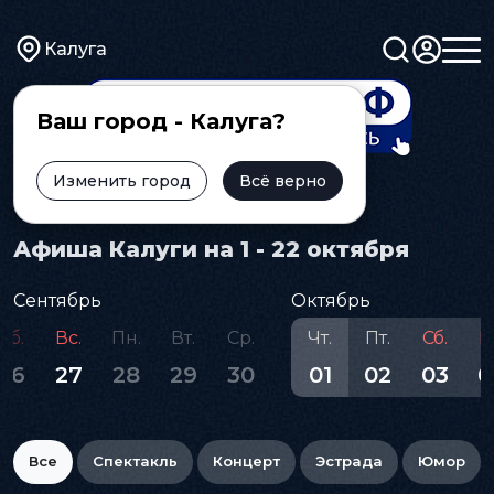
Калуга
Ваш город - Калуга?
Изменить город
Всё верно
Главная
Афиша
Афиша Калуги на 1 - 22 октября
Сентябрь
Октябрь
Сб.
Вс.
Пн.
Вт.
Ср.
Чт.
Пт.
Сб.
В
26
27
28
29
30
01
02
03
0
Все
Спектакль
Концерт
Эстрада
Юмор