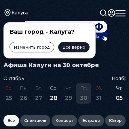
Калуга
Ваш город - Калуга?
Изменить город
Всё верно
Главная
Афиша
Афиша Калуги на 30 октября
Октябрь
Ноябр
Вс.
Пн.
Вт.
Ср.
Чт.
Пт.
Сб.
Чт.
25
26
27
28
29
30
31
05
Все
Спектакль
Концерт
Эстрада
Юмор