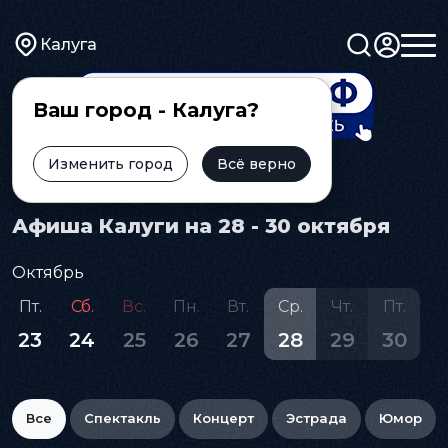
Калуга
Ваш город - Калуга?
Изменить город
Всё верно
Главная
Афиша
Афиша Калуги на 28 - 30 октября
Октябрь
Пт.
Сб.
Вс.
Пн.
Вт.
Ср.
Чт.
Пт.
С
23
24
25
26
27
28
29
30
3
Все
Спектакль
Концерт
Эстрада
Юмор