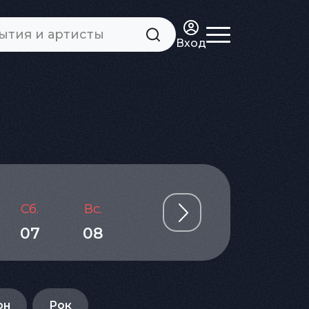
Вход
Сб.
Вс.
Пн.
Вт.
Ср.
07
08
09
10
11
он
Рок