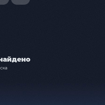
найдено
ска