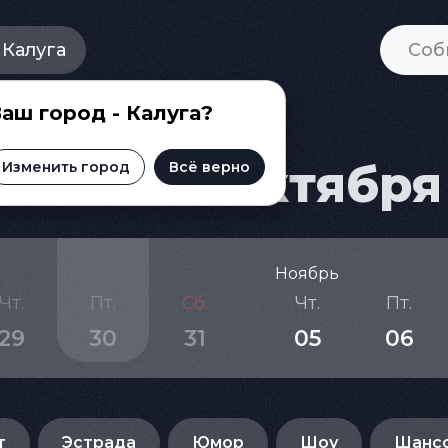
Калуга
аш город - Калуга?
и на 30 октября
Изменить город
Всё верно
Ноябрь
Чт.
Пт.
Сб.
Чт.
Пт.
29
30
31
05
06
т
Эстрада
Юмор
Шоу
Шанс