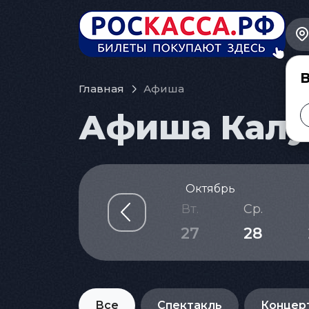
В
Главная
Афиша
Афиша Калуг
Октябрь
б.
Вс.
Пн.
Вт.
Ср.
4
25
26
27
28
Все
Спектакль
Концер