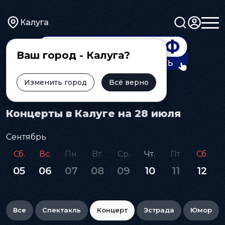
Калуга
Ваш город - Калуга?
Изменить город
Всё верно
Главная
Афиша
Концерт
Концерты в Калуге на 28 июля
Сентябрь
Сб.
Вс.
Пн.
Вт.
Ср.
Чт.
Пт.
Сб.
05
06
07
08
09
10
11
12
Все
Спектакль
Концерт
Эстрада
Юмор