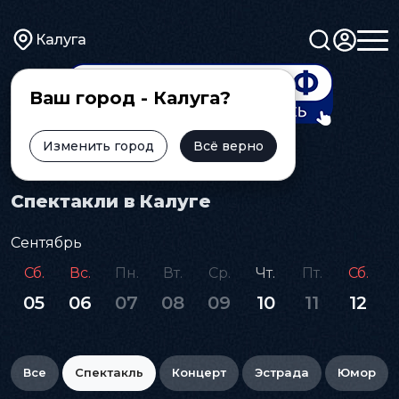
Калуга
Ваш город - Калуга?
Изменить город
Всё верно
Главная
Афиша
Спектакль
Спектакли в Калуге
Сентябрь
Сб.
Вс.
Пн.
Вт.
Ср.
Чт.
Пт.
Сб.
05
06
07
08
09
10
11
12
Все
Спектакль
Концерт
Эстрада
Юмор