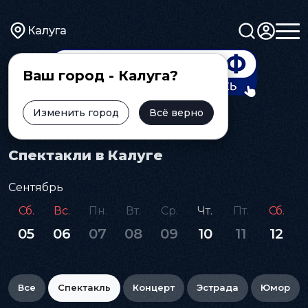
Калуга
Ваш город - Калуга?
Изменить город
Всё верно
Главная
Афиша
Спектакль
Спектакли в Калуге
Сентябрь
Сб.
Вс.
Пн.
Вт.
Ср.
Чт.
Пт.
Сб.
05
06
07
08
09
10
11
12
Все
Спектакль
Концерт
Эстрада
Юмор