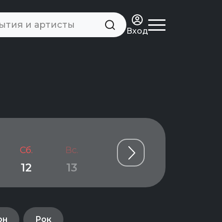
Вход
Сб.
Вс.
Пн.
Вт.
Ср.
12
13
14
15
16
он
Рок