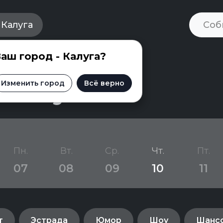
Калуга
аш город - Калуга?
 Калуге
Изменить город
Всё верно
Пн.
Вт.
Ср.
Чт.
Пт.
07
08
09
10
11
т
Эстрада
Юмор
Шоу
Шанс