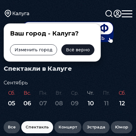
Калуга
Ваш город - Калуга?
Изменить город
Всё верно
Главная
Афиша
Спектакль
Спектакли в Калуге
Сентябрь
Сб.
Вс.
Пн.
Вт.
Ср.
Чт.
Пт.
Сб.
05
06
07
08
09
10
11
12
Все
Спектакль
Концерт
Эстрада
Юмор