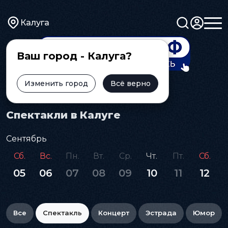
Калуга
Ваш город - Калуга?
Изменить город
Всё верно
Главная
Афиша
Спектакль
Спектакли в Калуге
Сентябрь
Сб.
Вс.
Пн.
Вт.
Ср.
Чт.
Пт.
Сб.
05
06
07
08
09
10
11
12
Все
Спектакль
Концерт
Эстрада
Юмор