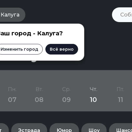
Калуга
аш город - Калуга?
 Калуге
Изменить город
Всё верно
Пн.
Вт.
Ср.
Чт.
Пт.
07
08
09
10
11
т
Эстрада
Юмор
Шоу
Шанс