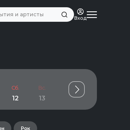
Вход
Сб.
Вс.
Пн.
Вт.
Ср.
12
13
14
15
16
он
Рок