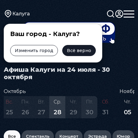
Калуга
Ваш город - Калуга?
Изменить город
Всё верно
Главная
Афиша
Афиша Калуги на 24 июля - 30
октября
Октябрь
Ноябр
Вс.
Пн.
Вт.
Ср.
Чт.
Пт.
Сб.
Чт.
25
26
27
28
29
30
31
05
Все
Спектакль
Концерт
Эстрада
Юмор