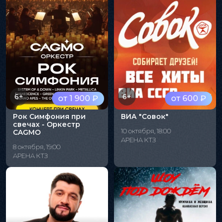
6+
6+
от 1 900 ₽
от 600 ₽
Рок Симфония при
ВИА "Совок"
свечах - Оркестр
10 октября, 18:00
CAGMO
АРЕНА КТЗ
8 октября, 19:00
АРЕНА КТЗ