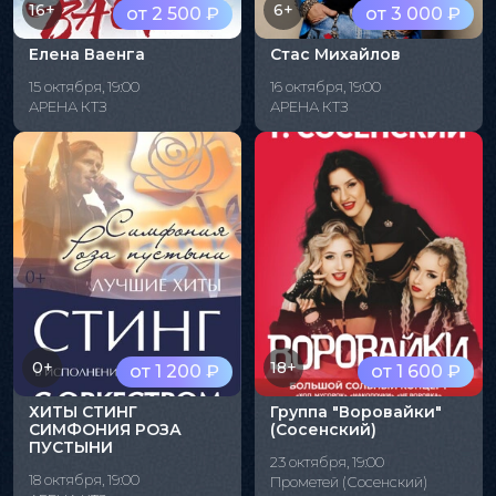
16+
6+
от 2 500 ₽
от 3 000 ₽
Елена Ваенга
Стас Михайлов
15 октября, 19:00
16 октября, 19:00
АРЕНА КТЗ
АРЕНА КТЗ
0+
18+
от 1 200 ₽
от 1 600 ₽
ХИТЫ СТИНГ
Группа "Воровайки"
СИМФОНИЯ РОЗА
(Сосенский)
ПУСТЫНИ
23 октября, 19:00
18 октября, 19:00
Прометей (Сосенский)