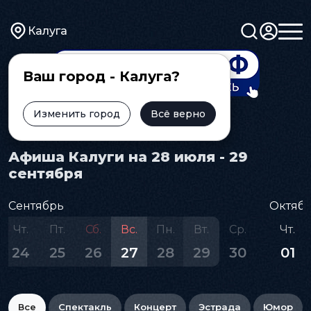
Калуга
Ваш город - Калуга?
Изменить город
Всё верно
Главная
Афиша
Афиша Калуги на 28 июля - 29
сентября
Сентябрь
Октяб
Чт.
Пт.
Сб.
Вс.
Пн.
Вт.
Ср.
Чт.
24
25
26
27
28
29
30
01
Все
Спектакль
Концерт
Эстрада
Юмор