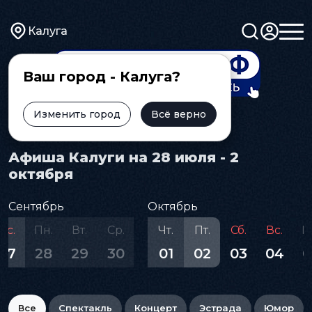
Калуга
Ваш город - Калуга?
Изменить город
Всё верно
Главная
Афиша
Афиша Калуги на 28 июля - 2
октября
Сентябрь
Октябрь
Вс.
Пн.
Вт.
Ср.
Чт.
Пт.
Сб.
Вс.
П
27
28
29
30
01
02
03
04
0
Все
Спектакль
Концерт
Эстрада
Юмор