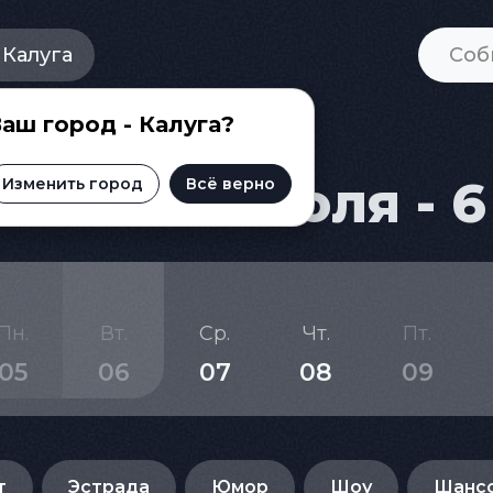
Калуга
аш город - Калуга?
и на 28 июля - 6
Изменить город
Всё верно
Пн.
Вт.
Ср.
Чт.
Пт.
05
06
07
08
09
т
Эстрада
Юмор
Шоу
Шанс