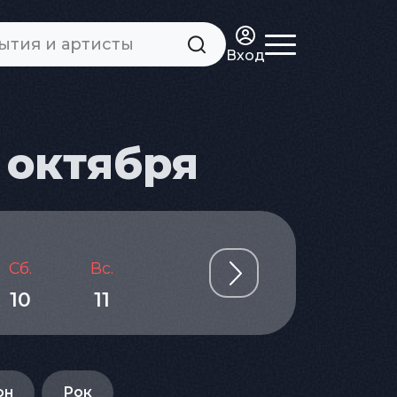
Вход
 октября
Сб.
Вс.
Пн.
Вт.
Ср.
10
11
12
13
14
он
Рок