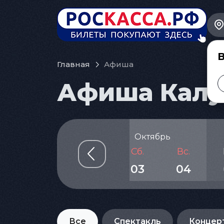
В
Главная
Афиша
Афиша Калуг
рь
Октябрь
Чт.
Пт.
Сб.
Вс.
01
02
03
04
Все
Спектакль
Концер