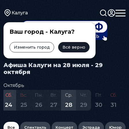
Калуга
Ваш город - Калуга?
Изменить город
Всё верно
Главная
Афиша
Афиша Калуги на 28 июля - 29
октября
Октябрь
Сб.
Вс.
Пн.
Вт.
Ср.
Чт.
Пт.
Сб.
24
25
26
27
28
29
30
31
Все
Спектакль
Концерт
Эстрада
Юмор