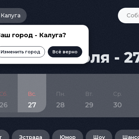
Калуга
аш город - Калуга?
и на 31 июля - 2
Изменить город
Всё верно
Сб.
Вс.
Пн.
Вт.
Ср.
26
27
28
29
30
т
Эстрада
Юмор
Шоу
Шанс