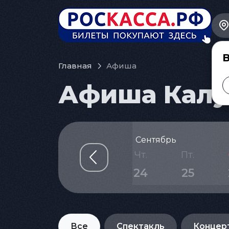
В
Главная
Афиша
Афиша Калуг
Сентябрь
н.
Вт.
Ср.
Чт.
Пт.
1
22
23
24
25
Все
Спектакль
Концер