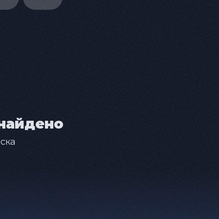
найдено
ска