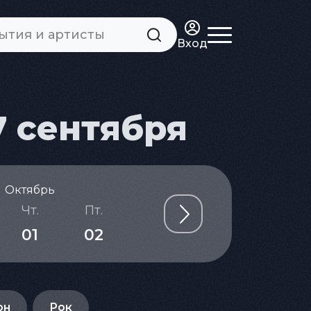
Вход
7 сентября
Октябрь
Чт.
Пт.
Сб.
Вс.
Пн.
01
02
03
04
05
он
Рок