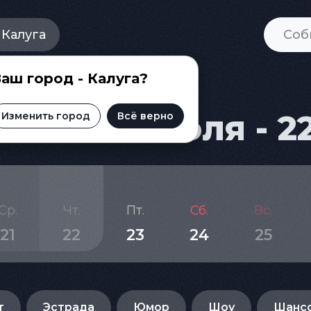
Калуга
аш город - Калуга?
и на 31 июля - 2
Изменить город
Всё верно
Ср.
Чт.
Пт.
Сб.
Вс.
21
22
23
24
25
т
Эстрада
Юмор
Шоу
Шанс