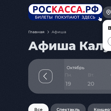
В
Главная
Афиша
Афиша Калуг
Октябрь
т.
Сб.
Вс.
Пн.
Вт.
6
17
18
19
20
Все
Спектакль
Концер