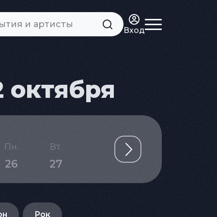
Вход
2 октября
Пн.
Вт.
Ср.
Чт.
Пт.
26
27
28
29
30
он
Рок