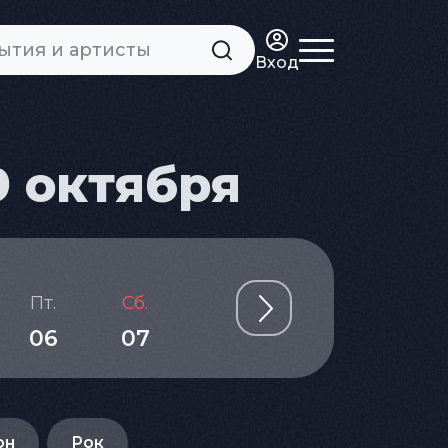
Вход
9 октября
Пт.
Сб.
Вс.
Пн.
Вт.
06
07
08
09
10
он
Рок