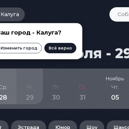
Калуга
аш город - Калуга?
и на 31 июля - 2
Изменить город
Всё верно
Ноябрь
Ср.
Чт.
Пт.
Сб.
Чт.
28
29
30
31
05
т
Эстрада
Юмор
Шоу
Шанс