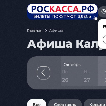
В
Главная
Афиша
Афиша Калуг
Октябрь
т.
Сб.
Вс.
Пн.
Вт.
3
24
25
26
27
Все
Спектакль
Концер