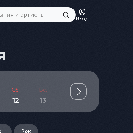
Вход
я
Сб.
Вс.
Пн.
Вт.
Ср.
12
13
14
15
16
он
Рок