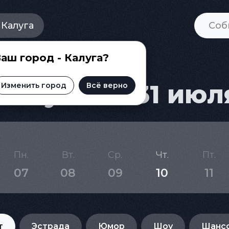
Калуга
аш город - Калуга?
Калуге на 31 июл
Изменить город
Всё верно
Пн.
Вт.
Ср.
Чт.
Пт.
07
08
09
10
11
т
Эстрада
Юмор
Шоу
Шанс