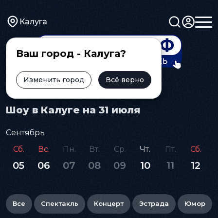
Калуга
Ваш город - Калуга?
Изменить город
Всё верно
Главная
Афиша
Шоу
Шоу в Калуге на 31 июля
Сентябрь
Сб.
Вс.
Пн.
Вт.
Ср.
Чт.
Пт.
Сб.
05
06
07
08
09
10
11
12
Все
Спектакль
Концерт
Эстрада
Юмор