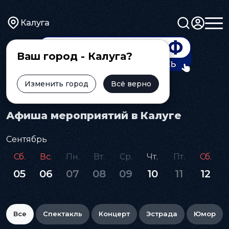
Калуга
Ваш город - Калуга?
Изменить город
Всё верно
Главная
Афиша
Афиша мероприятий в Калуге
Сентябрь
Сб.
Вс.
Пн.
Вт.
Ср.
Чт.
Пт.
Сб.
05
06
07
08
09
10
11
12
Все
Спектакль
Концерт
Эстрада
Юмор