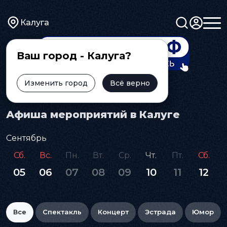
Калуга
Ваш город - Калуга?
Изменить город
Всё верно
Главная
Афиша
Афиша мероприятий в Калуге
Сентябрь
Сб.
Вс.
Пн.
Вт.
Ср.
Чт.
Пт.
Сб.
05
06
07
08
09
10
11
12
Все
Спектакль
Концерт
Эстрада
Юмор