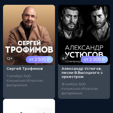
12+
6+
от 2 500 ₽
от 2 500 ₽
Сергей Трофимов
Александр Устюгов,
песни В.Высоцкого с
7 октября, 19:00
оркестром
Калужская областная
18 ноября, 19:00
филармония
Калужская областная
филармония