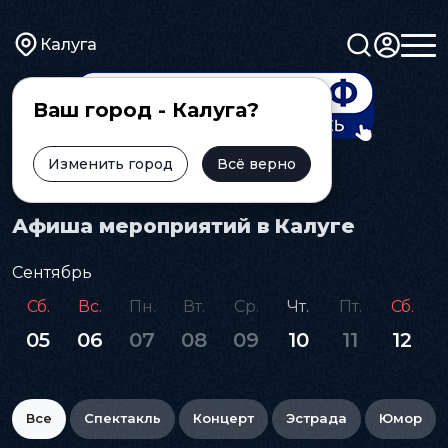
Калуга
Ваш город - Калуга?
Изменить город
Всё верно
Главная
Афиша
Афиша мероприятий в Калуге
Сентябрь
Сб.
Вс.
Пн.
Вт.
Ср.
Чт.
Пт.
Сб.
05
06
07
08
09
10
11
12
Все
Спектакль
Концерт
Эстрада
Юмор