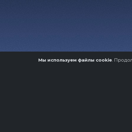
Мы используем файлы cookie
. Продо
О нас
Организато
Copyright © 2026.
Театрально-концертное аге
Разработка и продвижение -