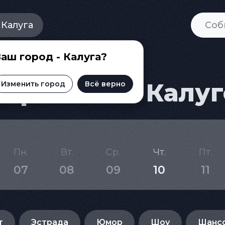
Калуга
аш город - Калуга?
приятий в Калуг
Изменить город
Всё верно
Пн.
Вт.
Ср.
Чт.
Пт.
07
08
09
10
11
т
Эстрада
Юмор
Шоу
Шанс