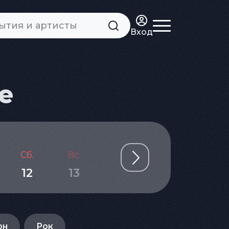
Вход
е
Сб.
Вс.
Пн.
Вт.
Ср.
12
13
14
15
16
он
Рок