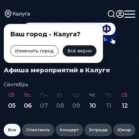
Калуга
Ваш город - Калуга?
Изменить город
Всё верно
Главная
Афиша
Афиша мероприятий в Калуге
Сентябрь
Сб.
Вс.
Пн.
Вт.
Ср.
Чт.
Пт.
Сб.
05
06
07
08
09
10
11
12
Все
Спектакль
Концерт
Эстрада
Юмор