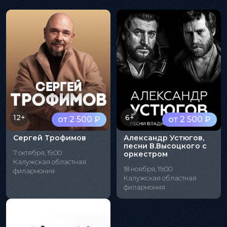
12+
6+
от 2 500 ₽
от 2 500 ₽
Сергей Трофимов
Александр Устюгов,
песни В.Высоцкого с
7 октября, 19:00
оркестром
Калужская областная
18 ноября, 19:00
филармония
Калужская областная
филармония