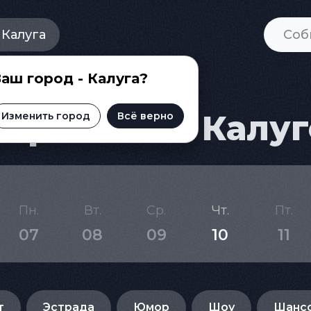
Калуга
аш город - Калуга?
приятий в Калуг
Изменить город
Всё верно
Пн.
Вт.
Ср.
Чт.
Пт.
07
08
09
10
11
т
Эстрада
Юмор
Шоу
Шанс