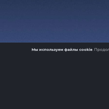
Мы используем файлы cookie
. Продо
О нас
Организато
Copyright © 2026.
Театрально-концертное аге
Разработка и продвижение -