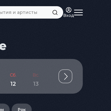
Вход
е
Сб.
Вс.
Пн.
Вт.
Ср.
12
13
14
15
16
он
Рок