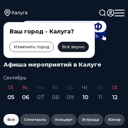
Калуга
Ваш город - Калуга?
Изменить город
Всё верно
Главная
Афиша
Афиша мероприятий в Калуге
Сентябрь
Сб.
Вс.
Пн.
Вт.
Ср.
Чт.
Пт.
Сб.
05
06
07
08
09
10
11
12
Все
Спектакль
Концерт
Эстрада
Юмор