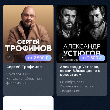
12+
6+
от 2 500 ₽
от 2 500 ₽
Сергей Трофимов
Александр Устюгов,
песни В.Высоцкого с
7 октября, 19:00
оркестром
Калужская областная
18 ноября, 19:00
филармония
Калужская областная
филармония